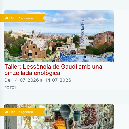
AUCer - Puigcerdà
Taller: L'essència de Gaudí amb una
pinzellada enològica
Del 14-07-2026 al 14-07-2026
PGT01
AUCer - Puigcerdà