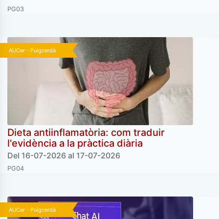
PG03
AUCer - Puigcerdà
Dieta antiinflamatòria: com traduir
l'evidència a la pràctica diària
Del 16-07-2026 al 17-07-2026
PG04
AUCer - Puigcerdà