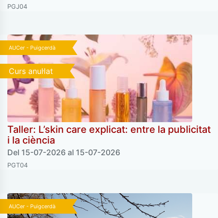
PGJ04
AUCer - Puigcerdà
Curs anul·lat
Taller: L’skin care explicat: entre la publicitat
i la ciència
Del 15-07-2026 al 15-07-2026
PGT04
AUCer - Puigcerdà