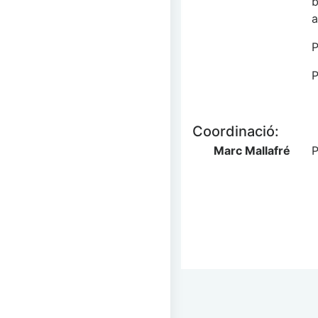
b
a
P
P
Coordinació:
Marc Mallafré
P