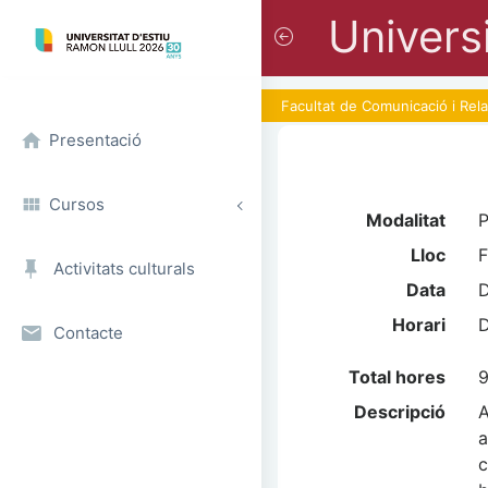
Universi
Facultat de Comunicació i Rel
Presentació
Cursos
Modalitat
P
Lloc
F
Activitats culturals
Data
D
Horari
D
Contacte
Total hores
9
Descripció
A
a
c