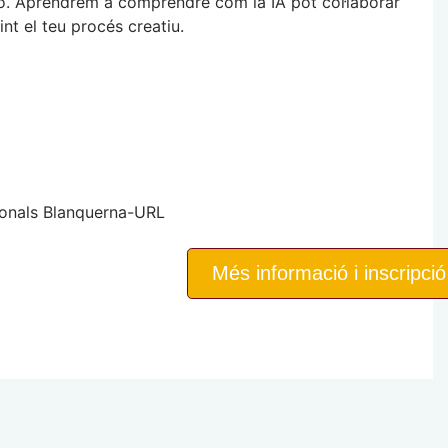
ió. Aprendrem a comprendre com la IA pot col·laborar
nt el teu procés creatiu.
cionals Blanquerna-URL
Més informació i inscripció