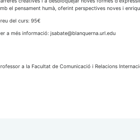
arreres creatives i a desbloquejar noves formes d'express
mb el pensament humà, oferint perspectives noves i enriqui
reu del curs: 95€
er a més informació: jsabate@blanquerna.url.edu
rofessor a la Facultat de Comunicació i Relacions Interna