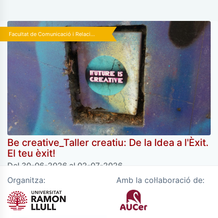
Facultat de Comunicació i Relaci...
Be creative_Taller creatiu: De la Idea a l'Èxit.
El teu èxit!
Del 30-06-2026 al 02-07-2026
Organitza:
Amb la col·laboració de: