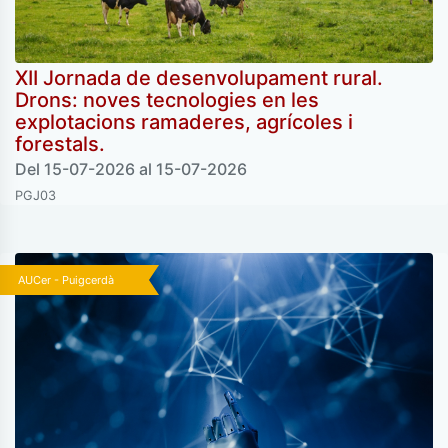
XII Jornada de desenvolupament rural.
Drons: noves tecnologies en les
explotacions ramaderes, agrícoles i
forestals.
Del 15-07-2026 al 15-07-2026
PGJ03
AUCer - Puigcerdà