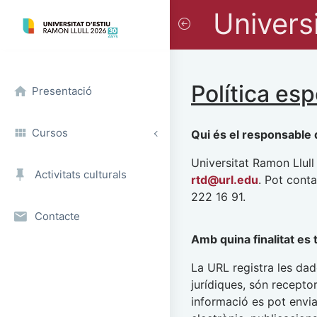
Universi
Política es
Presentació
Cursos
Qui és el responsable 
Universitat Ramon Llull
Activitats culturals
rtd@url.edu
. Pot cont
222 16 91.
Contacte
Amb quina finalitat es
La URL registra les dad
jurídiques, són recepto
informació es pot envia