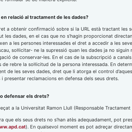
 en relació al tractament de les dades?
et a obtenir confirmació sobre si la URL està tractant les s
ut les dades, en el cas que no s’hagin proporcionat directam
ixen a les persones interessades el dret a accedir a les seves
cau, sol·licitar- ne la supressió quan les dades ja no siguin 
ligació de conservar-les. En el cas de la subscripció a canal
e rebre la sol·licitud de la persona interessada. En determi
ment de les seves dades, dret que li atorga el control d’aqu
 i presentar reclamacions en defensa dels seus drets.
o defensar els drets?
reçat a la Universitat Ramon Llull (Responsable Tractament
ra que els seus drets no s’han atès adequadament, pot pres
ww.apd.cat
). En qualsevol moment es pot adreçar directa