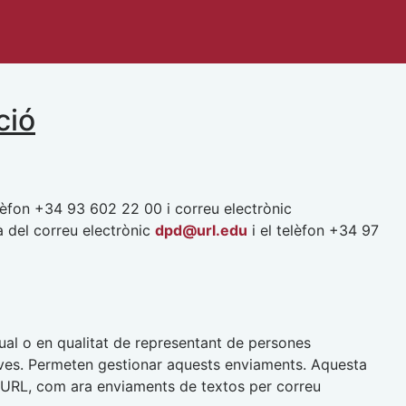
ció
lèfon +34 93 602 22 00 i correu electrònic
 del correu electrònic
dpd@url.edu
i el telèfon +34 97
dual o en qualitat de representant de persones
iatives. Permeten gestionar aquests enviaments. Aquesta
a URL, com ara enviaments de textos per correu