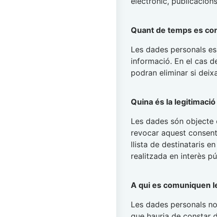
electrònic, publicacions
Quant de temps es co
Les dades personals es 
informació. En el cas d
podran eliminar si deix
Quina és la legitimaci
Les dades són objecte 
revocar aquest consent
llista de destinataris 
realitzada en interès p
A qui es comuniquen l
Les dades personals no
que hauria de constar d