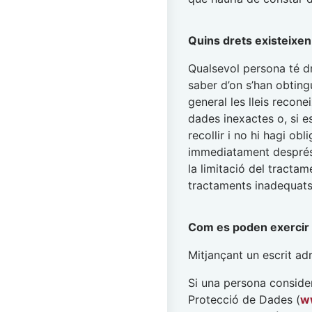
Quins drets existeixen
Qualsevol persona té dr
saber d’on s’han obting
general les lleis recone
dades inexactes o, si es
recollir i no hi hagi ob
immediatament després d
la limitació del tracta
tractaments inadequats
Com es poden exercir 
Mitjançant un escrit ad
Si una persona conside
Protecció de Dades (
w