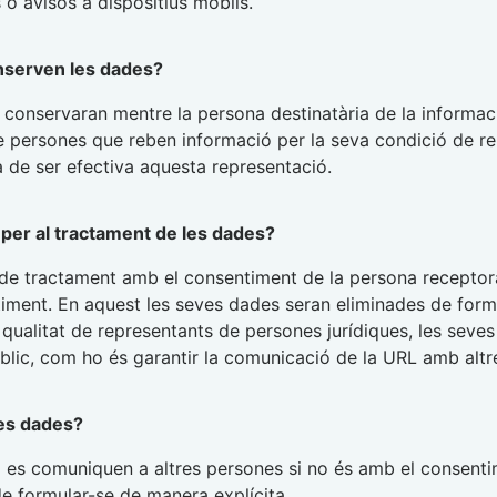
 o avisos a dispositius mòbils.
nserven les dades?
conservaran mentre la persona destinatària de la informaci
e persones que reben informació per la seva condició de re
a de ser efectiva aquesta representació.
ó per al tractament de les dades?
de tractament amb el consentiment de la persona receptor
iment. En aquest les seves dades seran eliminades de forma
en qualitat de representants de persones jurídiques, les sev
úblic, com ho és garantir la comunicació de la URL amb altre
es dades?
 es comuniquen a altres persones si no és amb el consenti
e formular-se de manera explícita.