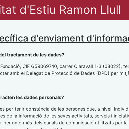
tat d'Estiu Ramon Llull
pecífica d'enviament d'informa
del tractament de les dades?
 Fundació, CIF G59069740, carrer Claravall 1-3 (08022), te
actar amb el Delegat de Protecció de Dades (DPD) per mitjà
 tracten les dades personals?
es per tenir constància de les persones que, a nivell indivi
res de la informació de les seves activitats, serveis i inic
r per un o més dels canals de comunicació utilitzats per l